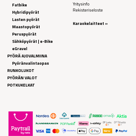
Yritysinfo
Fatbike
Rekisteriseloste
Hybridipyörät
Lasten pyörät
Karaokelaitteet »
Maastopyörät
Peruspyörät
Sähköpyörät | e-Bike
eGravel
PYÖRÄ AJOVALMIINA
Pyöränvalintaopas
RUNKOLUKOT
PYÖRÄN VALOT
POTKUKELKAT