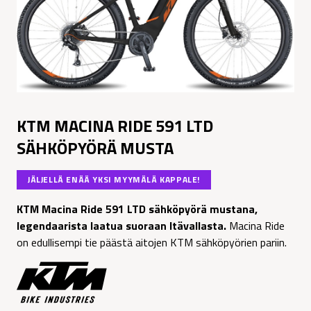
KTM MACINA RIDE 591 LTD
SÄHKÖPYÖRÄ MUSTA
JÄLJELLÄ ENÄÄ YKSI MYYMÄLÄ KAPPALE!
KTM Macina Ride 591 LTD sähköpyörä mustana,
legendaarista laatua suoraan Itävallasta.
Macina Ride
on edullisempi tie päästä aitojen KTM sähköpyörien pariin.