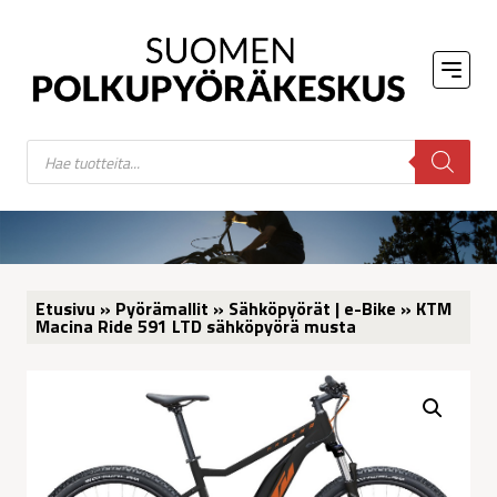
Products
search
Etusivu
»
Pyörämallit
»
Sähköpyörät | e-Bike
» KTM
Macina Ride 591 LTD sähköpyörä musta