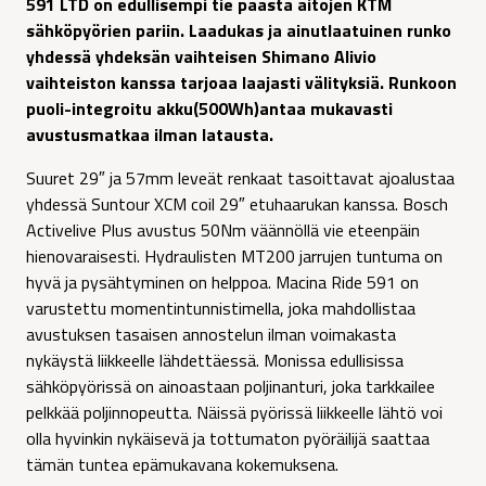
591 LTD on edullisempi tie päästä aitojen KTM
sähköpyörien pariin. Laadukas ja ainutlaatuinen runko
yhdessä yhdeksän vaihteisen Shimano Alivio
vaihteiston kanssa tarjoaa laajasti välityksiä. Runkoon
puoli-integroitu akku(500Wh)antaa mukavasti
avustusmatkaa ilman latausta.
Suuret 29″ ja 57mm leveät renkaat tasoittavat ajoalustaa
yhdessä Suntour XCM coil 29″ etuhaarukan kanssa. Bosch
Activelive Plus avustus 50Nm väännöllä vie eteenpäin
hienovaraisesti. Hydraulisten MT200 jarrujen tuntuma on
hyvä ja pysähtyminen on helppoa. Macina Ride 591 on
varustettu momentintunnistimella, joka mahdollistaa
avustuksen tasaisen annostelun ilman voimakasta
nykäystä liikkeelle lähdettäessä. Monissa edullisissa
sähköpyörissä on ainoastaan poljinanturi, joka tarkkailee
pelkkää poljinnopeutta. Näissä pyörissä liikkeelle lähtö voi
olla hyvinkin nykäisevä ja tottumaton pyöräilijä saattaa
tämän tuntea epämukavana kokemuksena.