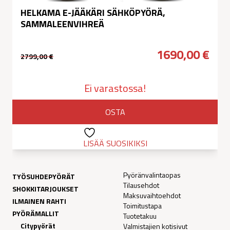
HELKAMA E-JÄÄKÄRI SÄHKÖPYÖRÄ,
SAMMALEENVIHREÄ
1690,00
€
2799,00
€
Alkuperäinen
Nykyinen
hinta
hinta
Ei varastossa!
oli:
on:
OSTA
2799,00 €.
1690,00 €.
LISÄÄ SUOSIKIKSI
Pyöränvalintaopas
TYÖSUHDEPYÖRÄT
Tilausehdot
SHOKKITARJOUKSET
Maksuvaihtoehdot
ILMAINEN RAHTI
Toimitustapa
PYÖRÄMALLIT
Tuotetakuu
Citypyörät
Valmistajien kotisivut