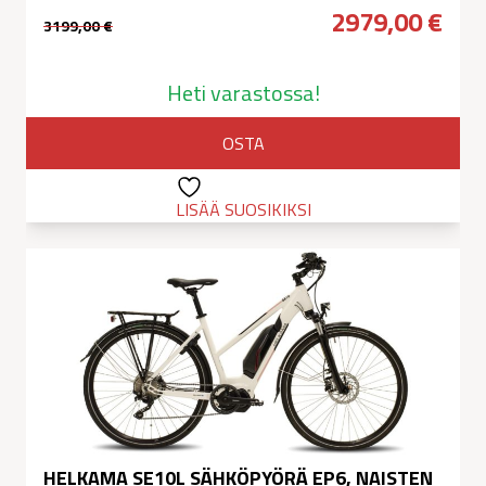
2979,00
€
3199,00
€
Alkuperäinen
Nykyinen
hinta
hinta
Heti varastossa!
oli:
on:
OSTA
3199,00 €.
2979,00 €.
LISÄÄ SUOSIKIKSI
HELKAMA SE10L SÄHKÖPYÖRÄ EP6, NAISTEN