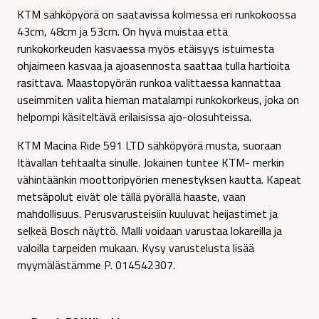
KTM sähköpyörä on saatavissa kolmessa eri runkokoossa
43cm, 48cm ja 53cm. On hyvä muistaa että
runkokorkeuden kasvaessa myös etäisyys istuimesta
ohjaimeen kasvaa ja ajoasennosta saattaa tulla hartioita
rasittava. Maastopyörän runkoa valittaessa kannattaa
useimmiten valita hieman matalampi runkokorkeus, joka on
helpompi käsiteltävä erilaisissa ajo-olosuhteissa.
KTM Macina Ride 591 LTD sähköpyörä musta, suoraan
Itävallan tehtaalta sinulle. Jokainen tuntee KTM- merkin
vähintäänkin moottoripyörien menestyksen kautta. Kapeat
metsäpolut eivät ole tällä pyörällä haaste, vaan
mahdollisuus. Perusvarusteisiin kuuluvat heijastimet ja
selkeä Bosch näyttö. Malli voidaan varustaa lokareilla ja
valoilla tarpeiden mukaan. Kysy varustelusta lisää
myymälästämme P. 014542307.