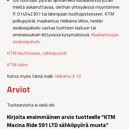
Jos huomaat pyörän ajovalmiiksi kasauksessa jotain
mieltä askarruttavaa, olethan yhteydessä myyntiimme
P. 014542307 tai lähimpään huoltopisteeseen. KTM
polkupyörät maahantuo Helkama Velox, heidän
asiakaspalvelu vastaa tuotteen laatuun tai
ominaisuuksiin liittyvissä kysymyksissä.
Maahantuojan
asiakaspalvelu
KTM käyttöopas, sähköpyörät
KTM video
Katso myös tämä malli:
Helkama X 10
Arviot
Tuotearvioita ei vielä ole.
Kirjoita ensimmäinen arvio tuotteelle “KTM
Macina Ride 591 LTD sähköpyörä musta”