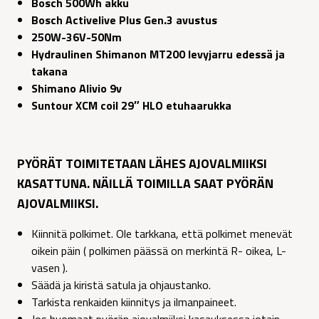
Bosch 500Wh akku
Bosch Activelive Plus Gen.3 avustus
250W-36V-50Nm
Hydraulinen Shimanon MT200 levyjarru edessä ja
takana
Shimano Alivio 9v
Suntour XCM coil 29″ HLO etuhaarukka
PYÖRÄT TOIMITETAAN LÄHES AJOVALMIIKSI
KASATTUNA. NÄILLÄ TOIMILLA SAAT PYÖRÄN
AJOVALMIIKSI.
Kiinnitä polkimet. Ole tarkkana, että polkimet menevät
oikein päin ( polkimen päässä on merkintä R- oikea, L-
vasen ).
Säädä ja kiristä satula ja ohjaustanko.
Tarkista renkaiden kiinnitys ja ilmanpaineet.