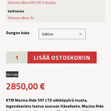
Shimano Alivio M3100-9 display
Vaihteisto
Shimano Alivio 9v
Rungon koko
KTM
LISÄÄ OSTOSKORIIN
Macina
Ride
591
Vertaile
LTD
2850,00
€
sähköpyörä
musta
määrä
KTM Macina Ride 591 LTD sähköpyörä musta,
legendaarista laatua suoraan Itävallasta. Macina Ride